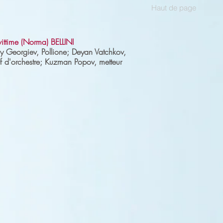
Haut de page
vittime (Norma) BELLINI
iy Georgiev, Pollione; Deyan Vatchkov,
 d'orchestre; Kuzman Popov, metteur