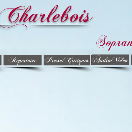
Charlebois
Sopra
Audio/Vidéo
Répertoire
Presse/Critiques