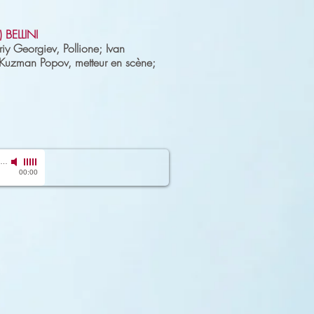
) BELLINI
iy Georgiev, Pollione; Ivan
 Kuzman Popov, metteur en scène;
E il sole al suo levare... (Vanna, Pavavelli)
-
Elyse Charlebois (1er mars 2017)
00:00