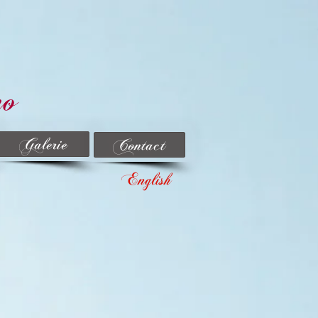
no
Galerie
Contact
English