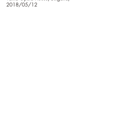
2018/05/12
Nel dì della vittoria..Vieni t'affretta...Or
tutti sorgete (Macbeth) VERDI
Elyse Charlebois, Lady Macbeth;
Nicoletta Conti, pianist;
Bologne, Italie
2017/07/22